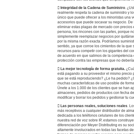
 Integridad de la Cadena de Suministro
. ¿Us
realmente respeta la cadena de suministro y l
único que puede ofrecer a los minoristas una 
accesorios que puede socavar su negocio. De 
eliminar estas plagas de mercado con precios 
persona, los rincones con las partes, porque 
simplemente reemplazar negocios por quitárse
por la misma razón exacta. Podríamos suministr
sentido, ya que corroe los cimientos de la que 
recursos para competir con los gigantes del co
de acuerdo en que salimos de la competencia e
protección contra las empresas que no deberían 
 La mejor tecnología de forma gratuita.
¿Cuán
está pagando a su proveedor el mismo precio po
que se está reproduciendo? ¿Le ha pedido? ¿Qui
muchas características de uso posible de forma
Únete a los 1.000 de los clientes que se han a
almacenes, pedidos de productos con fecha de
modificar y borrar los pedidos y gestionar tu c
 Las personas reales, soluciones reales
. Lo
más receptivos a cualquier distribuidor de alm
dedicada a los teléfonos celulares de los clien
nuestra red de voz sobre IP, estamos construye
diferenciación por Meyer Distributing es su soc
altamente involucrados en todas las facetas d