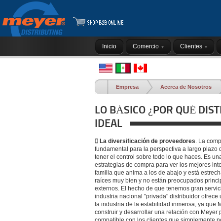
Inicio
Comercio
Clientes
Empresa
Acerca de Nosotros
LO BÁSICO ¿POR QUÉ DIST
IDEAL
 La diversificación de proveedores
. La comp
fundamental para la perspectiva a largo plazo
tener el control sobre todo lo que haces. Es un
estrategias de compra para ver los mejores in
familia que anima a los de abajo y está estre
raíces muy bien y no están preocupados princip
externos. El hecho de que tenemos gran servici
industria nacional "privada" distribuidor ofre
la industria de la estabilidad inmensa, ya que 
construir y desarrollar una relación con Meyer
compatible con los clientes que simplemente no