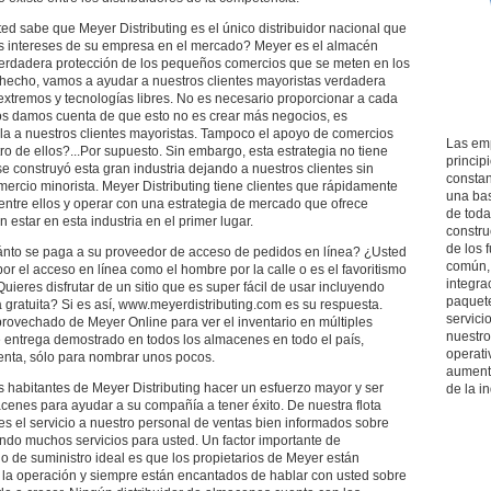
ted sabe que Meyer Distributing es el único distribuidor nacional que
os intereses de su empresa en el mercado? Meyer es el almacén
verdadera protección de los pequeños comercios que se meten en los
hecho, vamos a ayudar a nuestros clientes mayoristas verdadera
extremos y tecnologías libres. No es necesario proporcionar a cada
nos damos cuenta de que esto no es crear más negocios, es
la a nuestros clientes mayoristas. Tampoco el apoyo de comercios
Las emp
o de ellos?...Por supuesto. Sin embargo, esta estrategia no tiene
princip
se construyó esta gran industria dejando a nuestros clientes sin
constan
mercio minorista. Meyer Distributing tiene clientes que rápidamente
una bas
ntre ellos y operar con una estrategia de mercado que ofrece
de toda
estar en esta industria en el primer lugar.
constru
de los 
to se paga a su proveedor de acceso de pedidos en línea? ¿Usted
común, 
r el acceso en línea como el hombre por la calle o es el favoritismo
integra
eres disfrutar de un sitio que es super fácil de usar incluyendo
paquete
 gratuita? Si es así, www.meyerdistributing.com es su respuesta.
servici
provechado de Meyer Online para ver el inventario en múltiples
nuestro
 entrega demostrado en todos los almacenes en todo el país,
operati
uenta, sólo para nombrar unos pocos.
aumenta
s habitantes de Meyer Distributing hacer un esfuerzo mayor y ser
de la in
acenes para ayudar a su compañía a tener éxito. De nuestra flota
tes el servicio a nuestro personal de ventas bien informados sobre
ndo muchos servicios para usted. Un factor importante de
io de suministro ideal es que los propietarios de Meyer están
e la operación y siempre están encantados de hablar con usted sobre