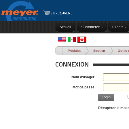
Accueil
eCommerce
Clients
Produits
Soutien
Outils 
CONNEXION
Nom d'usager:
Mot de passe:
Login
Récupérer le mot 